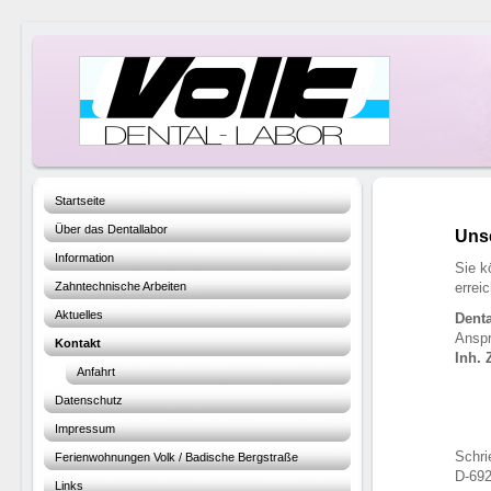
Startseite
Über das Dentallabor
Uns
Information
Sie k
Zahntechnische Arbeiten
errei
Aktuelles
Denta
Anspr
Kontakt
Inh. 
Anfahrt
Datenschutz
Impressum
Schri
Ferienwohnungen Volk / Badische Bergstraße
D-69
Links